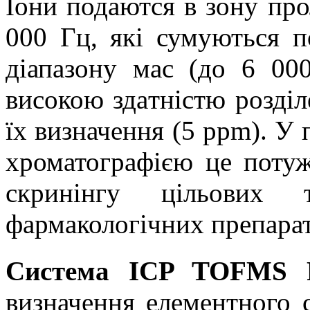
Іони подаются в зону про
000 Гц, які сумуються п
діапазону мас (до 6 000
високою зд
а
тн
і
стю
розді
їх визначення (5 ppm). У
хроматографією це поту
скринінгу цільових 
фармакологічних препарат
Система ICP TOFMS R
визначення елементного 