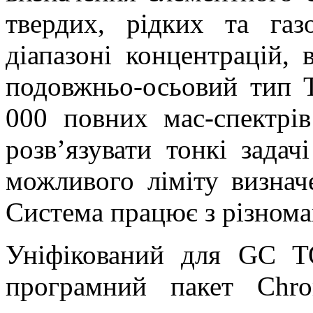
твердих, рідких та га
діапазоні концентрацій, 
по­довжньо-осьовий тип
000 повних мас-спектрів
розв’язувати тонкі задач
можливого ліміту визначе
Система працює з різном
Уніфікований для GC 
програмний пакет Chr