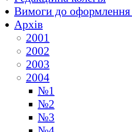
Вимоги до оформлення 
Архів
2001
2002
2003
2004
№1
№2
№3
№4