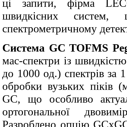
ці запити, фірма LE
швидкісних систем, 
спектрометричному детект
Система GC TOFMS Peg
мас-спектри із швидкістю
до 1000 од.) спектрів за 
обробки вузьких піків 
GC, що особливо актуа
ортогональної двовимі
Разроблено опцію GCxGC