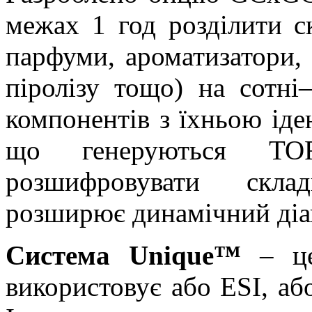
межах 1 год розділити с
парфуми, ароматизатори,
піролізу тощо) на сотні
компонентів з їхньою іде
що генеруються TOF
розшифровувати склад
розширює динамічний діап
Система Unique™
– це
використовує або ESI, аб