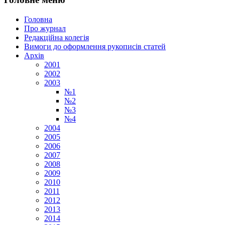
Головна
Про журнал
Редакційна колегія
Вимоги до оформлення рукописів статей
Архів
2001
2002
2003
№1
№2
№3
№4
2004
2005
2006
2007
2008
2009
2010
2011
2012
2013
2014