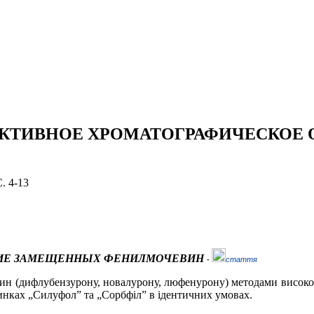
СЕЛЕКТИВНОЕ ХРОМАТОГРАФИЧЕСК
С. 4-13
НИЕ ЗАМЕЩЕННЫХ ФЕНИЛМОЧЕВИН
-
стаття
ин (дифлубензурону, новалурону, люфенурону) методами високое
тинках „Силуфол” та „Сорбфіл” в ідентичних умовах.