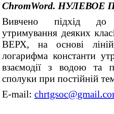
ChromWord
.
НУЛЕВОЕ 
Вивчено підхід до п
утримування деяких клас
ВЕРХ, на основі лінійн
логарифма константи утр
взаємодії з во­дою та 
сполуки при постійній те
E-mail:
chrtgsoc@gmail.c